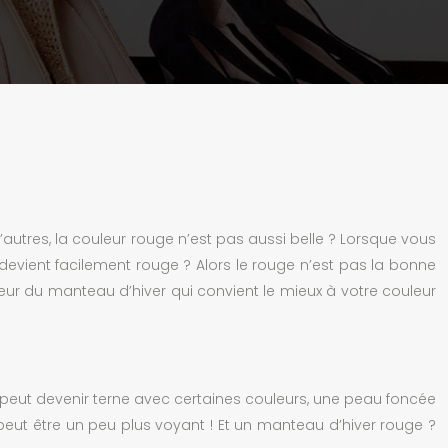
utres, la couleur rouge n’est pas aussi belle ? Lorsque vous
devient facilement rouge ? Alors le rouge n’est pas la bonne
uleur du manteau d’hiver qui convient le mieux à votre couleur
peut devenir terne avec certaines couleurs, une peau foncée
il peut être un peu plus voyant ! Et un manteau d’hiver rouge ?