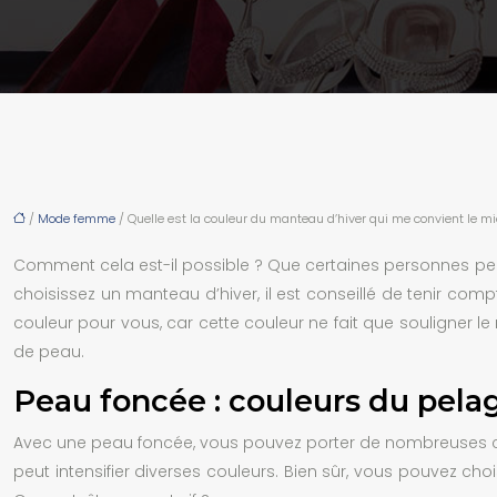
/
Mode femme
/ Quelle est la couleur du manteau d’hiver qui me convient le mi
Comment cela est-il possible ? Que certaines personnes peuv
choisissez un manteau d’hiver, il est conseillé de tenir co
couleur pour vous, car cette couleur ne fait que souligner le
de peau.
Peau foncée : couleurs du pelag
Avec une peau foncée, vous pouvez porter de nombreuses cou
peut intensifier diverses couleurs. Bien sûr, vous pouvez choi