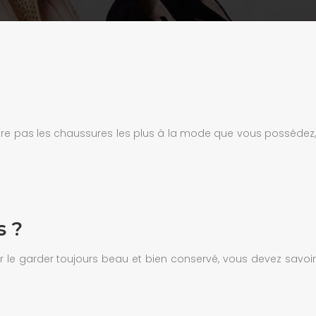
être pas les chaussures les plus à la mode que vous possédez,
s ?
our le garder toujours beau et bien conservé, vous devez savoir