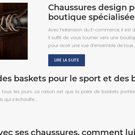
Chaussures design p
boutique spécialisée
Avec l’extension du E-commerce, il est
Il suffit de vous tourner vers une bout
pour avoir une vue d’ensemble de tous 
LIRE LA SUITE
 des baskets pour le sport et des 
s tous les jours. La raison est que la paire de baskets por
ds qui s’échauffe…
avec ses chaussures, comment lui